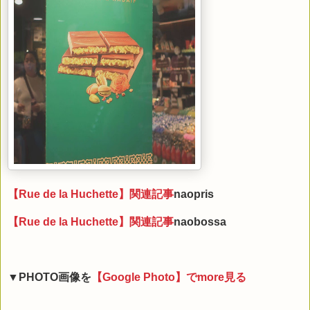
【Rue de la Huchette】関連記事
naopris
【Rue de la Huchette】関連記事
naobossa
▼PHOTO画像を
【Google Photo】でmore見る